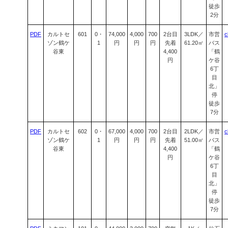
徒歩
2分
PDF
カルトセ
601
0・
74,000
4,000
700
2台目
3LDK／
市営
c
ゾン鶴ケ
1
円
円
円
先着
61.20㎡
バス
谷東
4,400
「鶴
円
ケ谷
6丁
目
北」
停
徒歩
7分
PDF
カルトセ
602
0・
67,000
4,000
700
2台目
2LDK／
市営
c
ゾン鶴ケ
1
円
円
円
先着
51.00㎡
バス
谷東
4,400
「鶴
円
ケ谷
6丁
目
北」
停
徒歩
7分