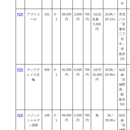
分
PDF
アプリコ
101
0・
69,000
3,000
700
2台目
2LDK／
市営
ーゼ
1
円
円
円
先着
50.13㎡
バス
5,500
「安
円
養寺
二丁
目
中」
停
徒歩
1分
PDF
ディアグ
405
0・
92,000
5,000
700
2台可
3LDK／
仙石
レイス五
1
円
円
円
15,400
63.46㎡
線
輪
円
「宮
城野
原」
駅
徒歩
5分
PDF
メゾンド
106
0・
49,000
2,500
700
無
1K／
仙石
シャルマ
1
円
円
円
28.00㎡
線
ン原町
「宮