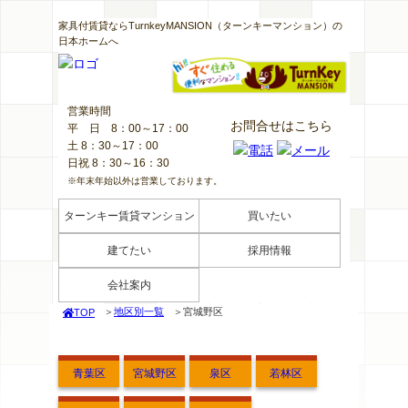
家具付賃貸ならTurnkeyMANSION（ターンキーマンション）の
日本ホームへ
営業時間
お問合せはこちら
平日
8：00～17：00
土 8：30～17：00
日祝 8：30～16：30
※年末年始以外は営業しております。
ターンキー賃貸マンション
買いたい
建てたい
採用情報
会社案内
地区別一覧
宮城野区
TOP
青葉区
宮城野区
泉区
若林区