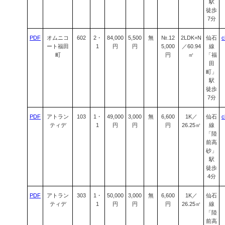
駅
徒歩
7分
PDF
オムニコ
602
2・
84,000
5,500
無
№.12
2LDK+N
仙石
c
ート福田
1
円
円
5,000
／60.94
線
町
円
㎡
「福
田
町」
駅
徒歩
7分
PDF
アトラン
103
1・
49,000
3,000
無
6,600
1K／
仙石
c
ティデ
1
円
円
円
26.25㎡
線
「陸
前高
砂」
駅
徒歩
4分
PDF
アトラン
303
1・
50,000
3,000
無
6,600
1K／
仙石
ティデ
1
円
円
円
26.25㎡
線
「陸
前高