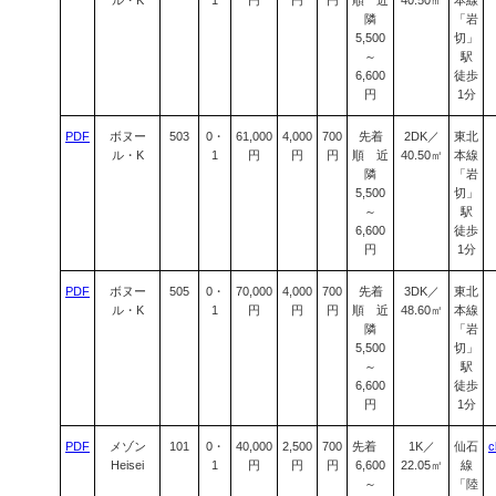
ル・K
1
円
円
円
順 近
40.50㎡
本線
隣
「岩
5,500
切」
～
駅
6,600
徒歩
円
1分
PDF
ボヌー
503
0・
61,000
4,000
700
先着
2DK／
東北
ル・K
1
円
円
円
順 近
40.50㎡
本線
隣
「岩
5,500
切」
～
駅
6,600
徒歩
円
1分
PDF
ボヌー
505
0・
70,000
4,000
700
先着
3DK／
東北
ル・K
1
円
円
円
順 近
48.60㎡
本線
隣
「岩
5,500
切」
～
駅
6,600
徒歩
円
1分
PDF
メゾン
101
0・
40,000
2,500
700
先着
1K／
仙石
c
Heisei
1
円
円
円
6,600
22.05㎡
線
～
「陸