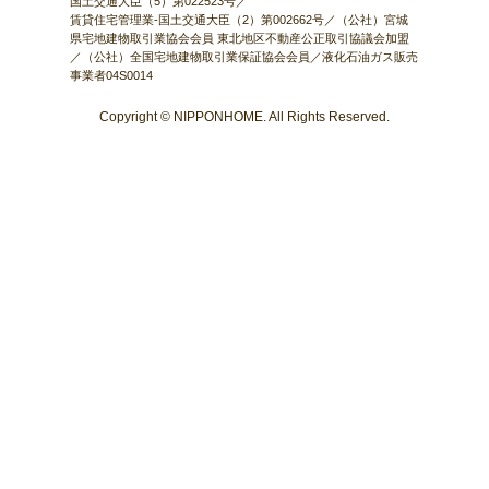
国土交通大臣（5）第022523号／
賃貸住宅管理業-国土交通大臣（2）第002662号／（公社）宮城
県宅地建物取引業協会会員 東北地区不動産公正取引協議会加盟
／（公社）全国宅地建物取引業保証協会会員／液化石油ガス販売
事業者04S0014
Copyright © NIPPONHOME. All Rights Reserved.