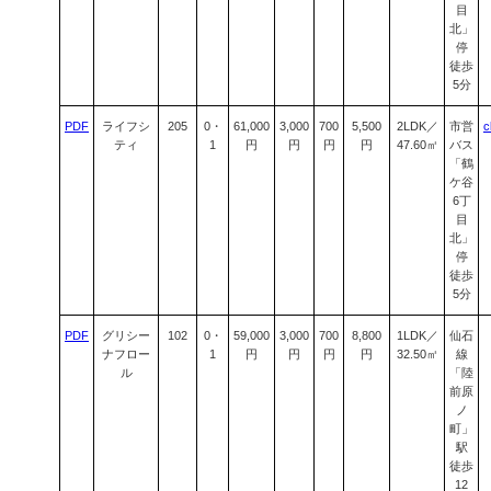
目
北」
停
徒歩
5分
PDF
ライフシ
205
0・
61,000
3,000
700
5,500
2LDK／
市営
c
ティ
1
円
円
円
円
47.60㎡
バス
「鶴
ケ谷
6丁
目
北」
停
徒歩
5分
PDF
グリシー
102
0・
59,000
3,000
700
8,800
1LDK／
仙石
ナフロー
1
円
円
円
円
32.50㎡
線
ル
「陸
前原
ノ
町」
駅
徒歩
12