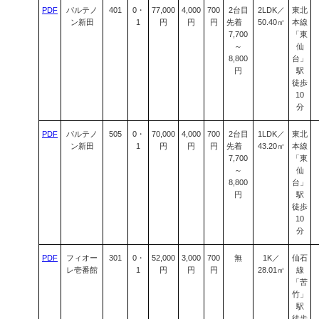
PDF
パルテノ
401
0・
77,000
4,000
700
2台目
2LDK／
東北
ン新田
1
円
円
円
先着
50.40㎡
本線
7,700
「東
～
仙
8,800
台」
円
駅
徒歩
10
分
PDF
パルテノ
505
0・
70,000
4,000
700
2台目
1LDK／
東北
ン新田
1
円
円
円
先着
43.20㎡
本線
7,700
「東
～
仙
8,800
台」
円
駅
徒歩
10
分
PDF
フィオー
301
0・
52,000
3,000
700
無
1K／
仙石
レ壱番館
1
円
円
円
28.01㎡
線
「苦
竹」
駅
徒歩