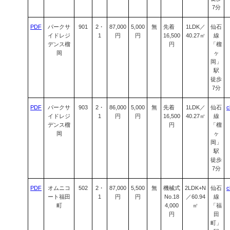
7分
PDF
パークサ
901
2・
87,000
5,000
無
先着
1LDK／
仙石
イドレジ
1
円
円
16,500
40.27㎡
線
デンス榴
円
「榴
岡
ヶ
岡」
駅
徒歩
7分
PDF
パークサ
903
2・
86,000
5,000
無
先着
1LDK／
仙石
c
イドレジ
1
円
円
16,500
40.27㎡
線
デンス榴
円
「榴
岡
ヶ
岡」
駅
徒歩
7分
PDF
オムニコ
502
2・
87,000
5,500
無
機械式
2LDK+N
仙石
c
ート福田
1
円
円
No.18
／60.94
線
町
4,000
㎡
「福
円
田
町」