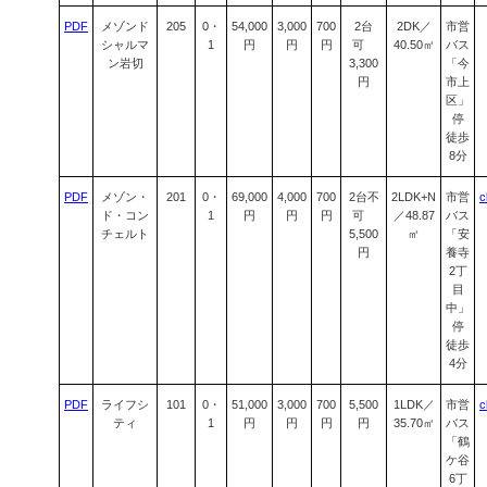
PDF
メゾンド
205
0・
54,000
3,000
700
2台
2DK／
市営
シャルマ
1
円
円
円
可
40.50㎡
バス
ン岩切
3,300
「今
円
市上
区」
停
徒歩
8分
PDF
メゾン・
201
0・
69,000
4,000
700
2台不
2LDK+N
市営
c
ド・コン
1
円
円
円
可
／48.87
バス
チェルト
5,500
㎡
「安
円
養寺
2丁
目
中」
停
徒歩
4分
PDF
ライフシ
101
0・
51,000
3,000
700
5,500
1LDK／
市営
c
ティ
1
円
円
円
円
35.70㎡
バス
「鶴
ケ谷
6丁