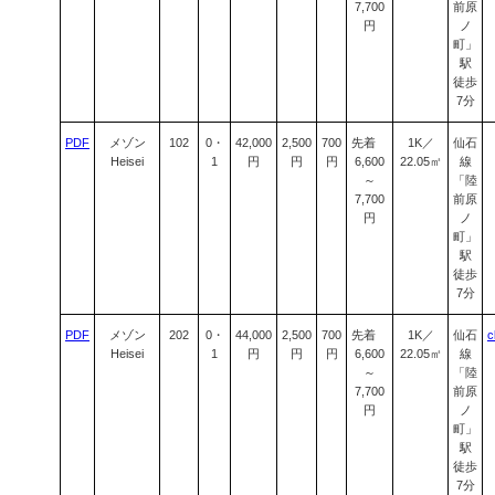
7,700
前原
円
ノ
町」
駅
徒歩
7分
PDF
メゾン
102
0・
42,000
2,500
700
先着
1K／
仙石
Heisei
1
円
円
円
6,600
22.05㎡
線
～
「陸
7,700
前原
円
ノ
町」
駅
徒歩
7分
PDF
メゾン
202
0・
44,000
2,500
700
先着
1K／
仙石
c
Heisei
1
円
円
円
6,600
22.05㎡
線
～
「陸
7,700
前原
円
ノ
町」
駅
徒歩
7分