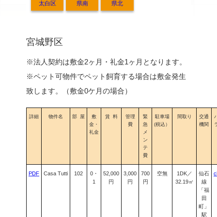
太白区
県南
県北
宮城野区
※法人契約は敷金2ヶ月・礼金1ヶ月となります。
※ペット可物件でペット飼育する場合は敷金発生
致します。（敷金0ケ月の場合）
詳細
物件名
部 屋
敷
賃 料
管理
緊
駐車場
間取り
交通
金・
費
急
(税込）
機関
礼金
メ
ン
テ
費
PDF
Casa Tutti
102
0・
52,000
3,000
700
空無
1DK／
仙石
c
1
円
円
円
32.19㎡
線
「福
田
町」
駅