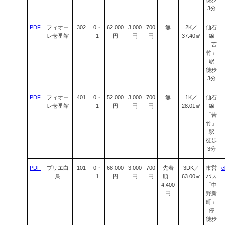
3分
PDF
フィオー
302
0・
62,000
3,000
700
無
2K／
仙石
レ壱番館
1
円
円
円
37.40㎡
線
「苦
竹」
駅
徒歩
3分
PDF
フィオー
401
0・
52,000
3,000
700
無
1K／
仙石
レ壱番館
1
円
円
円
28.01㎡
線
「苦
竹」
駅
徒歩
3分
PDF
プリエ白
101
0・
68,000
3,000
700
先着
3DK／
市営
c
鳥
1
円
円
円
順
63.00㎡
バス
4,400
「中
円
野新
町」
停
徒歩