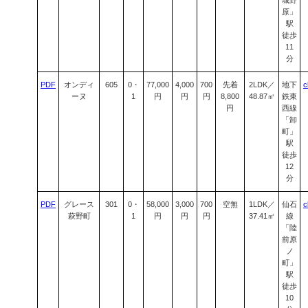
城野
原」
駅
徒歩
11
分
PDF
オンディ
605
0・
77,000
4,000
700
先着
2LDK／
地下
c
ーヌ
1
円
円
円
8,800
48.87㎡
鉄東
円
西線
「卸
町」
駅
徒歩
12
分
PDF
グレース
301
0・
58,000
3,000
700
空無
1LDK／
仙石
c
萩野町
1
円
円
円
37.41㎡
線
「陸
前原
ノ
町」
駅
徒歩
10