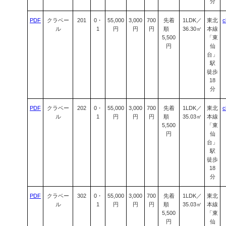
分
PDF
クラベー
201
0・
55,000
3,000
700
先着
1LDK／
東北
c
ル
1
円
円
円
順
36.30㎡
本線
5,500
「東
円
仙
台」
駅
徒歩
18
分
PDF
クラベー
202
0・
55,000
3,000
700
先着
1LDK／
東北
c
ル
1
円
円
円
順
35.03㎡
本線
5,500
「東
円
仙
台」
駅
徒歩
18
分
PDF
クラベー
302
0・
55,000
3,000
700
先着
1LDK／
東北
ル
1
円
円
円
順
35.03㎡
本線
5,500
「東
円
仙