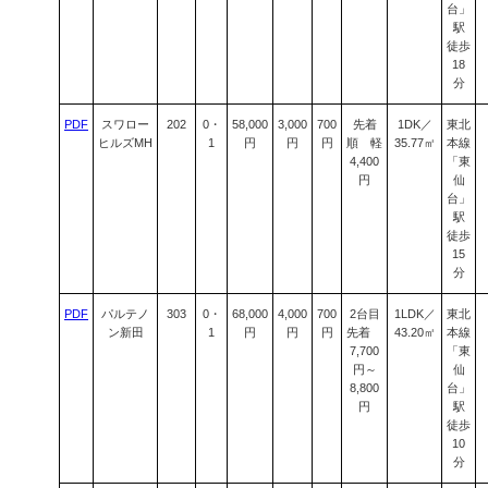
台」
駅
徒歩
18
分
PDF
スワロー
202
0・
58,000
3,000
700
先着
1DK／
東北
ヒルズMH
1
円
円
円
順 軽
35.77㎡
本線
4,400
「東
円
仙
台」
駅
徒歩
15
分
PDF
パルテノ
303
0・
68,000
4,000
700
2台目
1LDK／
東北
ン新田
1
円
円
円
先着
43.20㎡
本線
7,700
「東
円～
仙
8,800
台」
円
駅
徒歩
10
分