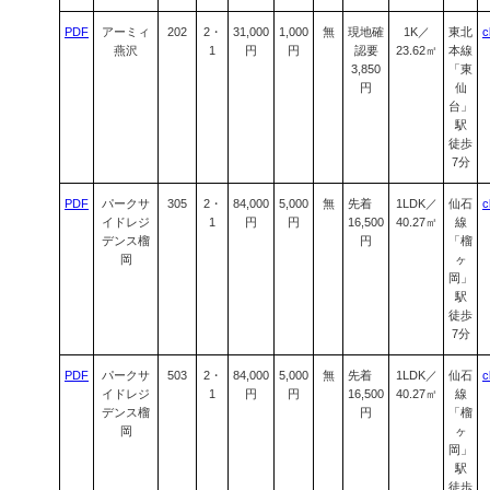
PDF
アーミィ
202
2・
31,000
1,000
無
現地確
1K／
東北
c
燕沢
1
円
円
認要
23.62㎡
本線
3,850
「東
円
仙
台」
駅
徒歩
7分
PDF
パークサ
305
2・
84,000
5,000
無
先着
1LDK／
仙石
c
イドレジ
1
円
円
16,500
40.27㎡
線
デンス榴
円
「榴
岡
ヶ
岡」
駅
徒歩
7分
PDF
パークサ
503
2・
84,000
5,000
無
先着
1LDK／
仙石
c
イドレジ
1
円
円
16,500
40.27㎡
線
デンス榴
円
「榴
岡
ヶ
岡」
駅
徒歩