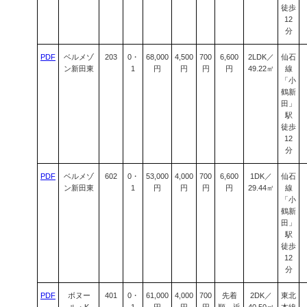
徒歩
12
分
PDF
ベルメゾ
203
0・
68,000
4,500
700
6,600
2LDK／
仙石
ン新田東
1
円
円
円
円
49.22㎡
線
「小
鶴新
田」
駅
徒歩
12
分
PDF
ベルメゾ
602
0・
53,000
4,000
700
6,600
1DK／
仙石
ン新田東
1
円
円
円
円
29.44㎡
線
「小
鶴新
田」
駅
徒歩
12
分
PDF
ボヌー
401
0・
61,000
4,000
700
先着
2DK／
東北