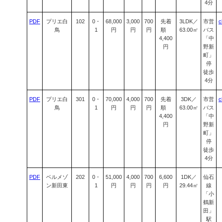
4分
PDF
プリエ白
102
0・
68,000
3,000
700
先着
3LDK／
市営
c
鳥
1
円
円
円
順
63.00㎡
バス
4,400
「中
円
野新
町」
停
徒歩
4分
PDF
プリエ白
301
0・
70,000
4,000
700
先着
3DK／
市営
c
鳥
1
円
円
円
順
63.00㎡
バス
4,400
「中
円
野新
町」
停
徒歩
4分
PDF
ベルメゾ
202
0・
51,000
4,000
700
6,600
1DK／
仙石
ン新田東
1
円
円
円
円
29.44㎡
線
「小
鶴新
田」
駅