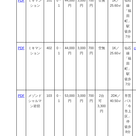
PDF
ミキマン
101
0・
44,000
3,000
700
空無
1K／
仙石
ション
1
円
円
円
25.60㎡
線
「福
田
町」
駅
徒歩
7分
PDF
ミキマン
402
0・
44,000
3,000
700
空無
1K／
仙石
c
ション
1
円
円
円
25.60㎡
線
「福
田
町」
駅
徒歩
7分
PDF
メゾンド
103
0・
53,000
3,000
700
2台
2DK／
市営
シャルマ
1
円
円
円
可
40.50㎡
バス
ン岩切
3,300
「今
円
市上
区」
停
徒歩
8分