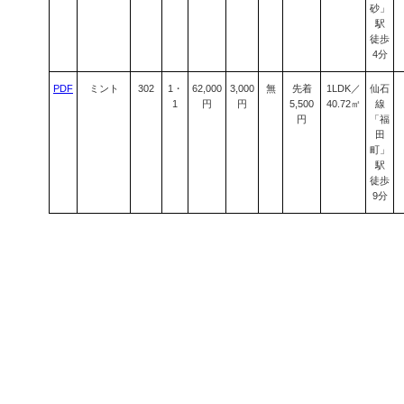
砂」
駅
徒歩
4分
PDF
ミント
302
1・
62,000
3,000
無
先着
1LDK／
仙石
1
円
円
5,500
40.72㎡
線
円
「福
田
町」
駅
徒歩
9分