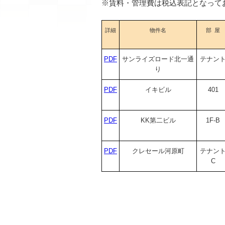
※賃料・管理費は税込表記となって
詳細
物件名
部 屋
PDF
サンライズロード北一通
テナン
り
PDF
イキビル
401
PDF
KK第二ビル
1F-B
PDF
クレセール河原町
テナン
C