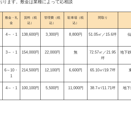
おります。敷金は業種によって応相談
敷金・礼
賃料（税
管理費（税
駐車場（税
間取り
金
込）
込）
込）
ト
4～・1
138,600円
3,300円
8,800円
51.05㎡／15.6坪
仙
3～・1
154,000円
22,000円
無
72.57㎡／21.95
地下鉄
坪
6～10・
214,500円
12,100円
6,600円
65.10㎡/19.7坪
1
ト
4～・1
100,100円
5,500円
11,000円
38.7㎡/11.71坪
地下