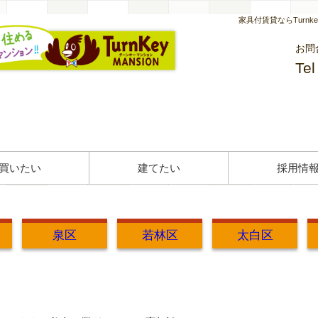
家具付賃貸ならTurn
お問
Te
買いたい
建てたい
採用情
泉区
若林区
太白区