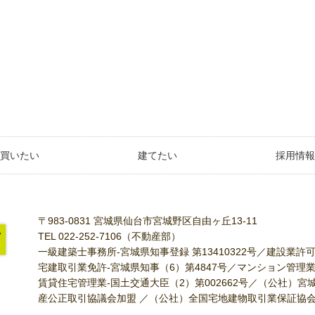
買いたい
建てたい
採用情報
〒983-0831 宮城県仙台市宮城野区自由ヶ丘13-11
TEL 022-252-7106（不動産部）
一級建築士事務所-宮城県知事登録 第13410322号／建設業許可
宅建取引業免許-宮城県知事（6）第4847号／マンション管理業-
賃貸住宅管理業-国土交通大臣（2）第002662号／（公社）
産公正取引協議会加盟 ／（公社）全国宅地建物取引業保証協会会